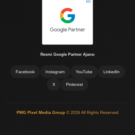
Resmi Google Partner Ajansı
Facebook
Instagram
YouTube
LinkedIn
X
Pinterest
PMG Pixel Media Group
© 2026 All Rights Reserved
Güneş Enerji Artvin
Mermer Silim Mermer silme Mermer cila Mermer
parlatma
Çatı Ustası Çatı tamir Aktarma Onarım
İkinci El Eşya
Alanyer
Otomatik Kepenk Servisi
Çatı İzolasyon
Web Siteci
Web